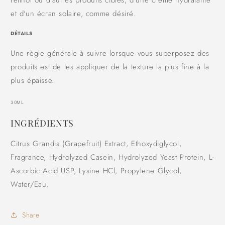
rétinol ou d'autres produits cibles, d'une crème hydratante
et d'un écran solaire, comme désiré.
DÉTAILS
Une règle générale à suivre lorsque vous superposez des
produits est de les appliquer de la texture la plus fine à la
plus épaisse.
30ML
INGRÉDIENTS
Citrus Grandis (Grapefruit) Extract, Ethoxydiglycol,
Fragrance, Hydrolyzed Casein, Hydrolyzed Yeast Protein, L-
Ascorbic Acid USP, Lysine HCl, Propylene Glycol,
Water/Eau.
Share