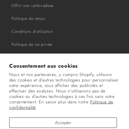
Offrir une carte-cadeau
Politique de retour
Conditions d'utilisation
Politique de vie privée
Consentement aux cookies
Nos coordonnées:
Nous et nos partenaires, y compris Shopify, utilisons
2020 rue André-Labadie, Local 110, Beloeil, QC J3G
des cookies et d’autres technologies pour personnaliser
votre expérience, vous afficher des publicités et
0W6
effectuer des analyses. Nous n’utiliserons pas de
cookies ou d’autres technologies à ces fins sans votre
(438) 855-4717
consentement. En savoir plus dans notre
Politique de
confidentialité
info@cliniquebe.ca
Accepter